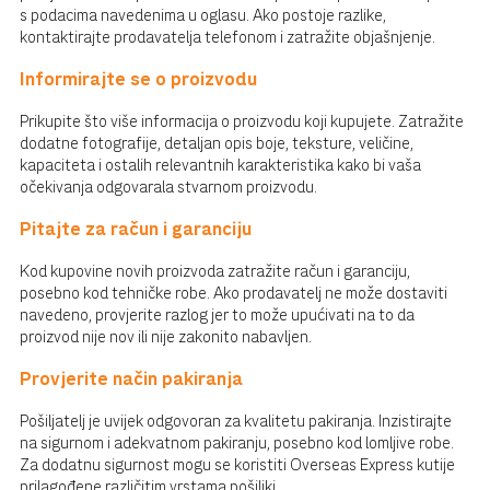
s podacima navedenima u oglasu. Ako postoje razlike,
kontaktirajte prodavatelja telefonom i zatražite objašnjenje.
Informirajte se o proizvodu
Prikupite što više informacija o proizvodu koji kupujete. Zatražite
dodatne fotografije, detaljan opis boje, teksture, veličine,
kapaciteta i ostalih relevantnih karakteristika kako bi vaša
očekivanja odgovarala stvarnom proizvodu.
Pitajte za račun i garanciju
Kod kupovine novih proizvoda zatražite račun i garanciju,
posebno kod tehničke robe. Ako prodavatelj ne može dostaviti
navedeno, provjerite razlog jer to može upućivati na to da
proizvod nije nov ili nije zakonito nabavljen.
Provjerite način pakiranja
Pošiljatelj je uvijek odgovoran za kvalitetu pakiranja. Inzistirajte
na sigurnom i adekvatnom pakiranju, posebno kod lomljive robe.
Za dodatnu sigurnost mogu se koristiti Overseas Express kutije
prilagođene različitim vrstama pošiljki.