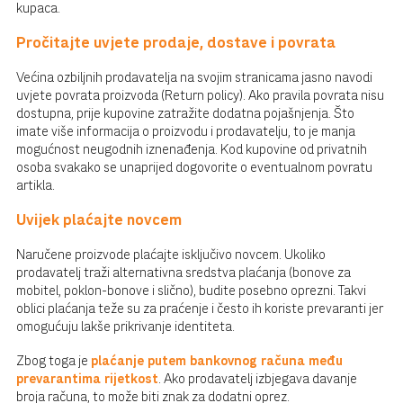
kupaca.
Pročitajte uvjete prodaje, dostave i povrata
Većina ozbiljnih prodavatelja na svojim stranicama jasno navodi
uvjete povrata proizvoda (Return policy). Ako pravila povrata nisu
dostupna, prije kupovine zatražite dodatna pojašnjenja. Što
imate više informacija o proizvodu i prodavatelju, to je manja
mogućnost neugodnih iznenađenja. Kod kupovine od privatnih
osoba svakako se unaprijed dogovorite o eventualnom povratu
artikla.
Uvijek plaćajte novcem
Naručene proizvode plaćajte isključivo novcem. Ukoliko
prodavatelj traži alternativna sredstva plaćanja (bonove za
mobitel, poklon-bonove i slično), budite posebno oprezni. Takvi
oblici plaćanja teže su za praćenje i često ih koriste prevaranti jer
omogućuju lakše prikrivanje identiteta.
Zbog toga je
plaćanje putem bankovnog računa među
prevarantima rijetkost
. Ako prodavatelj izbjegava davanje
broja računa, to može biti znak za dodatni oprez.