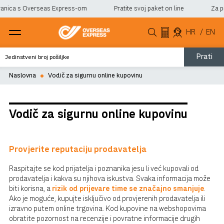
anica s Overseas Express-om
Pratite svoj paket on line
Za pom
HR
/
EN
Prati
Naslovna
Vodič za sigurnu online kupovinu
Vodič za sigurnu online kupovinu
Provjerite reputaciju prodavatelja
Raspitajte se kod prijatelja i poznanika jesu li već kupovali od
prodavatelja i kakva su njihova iskustva. Svaka informacija može
biti korisna, a
rizik od prijevare time se značajno smanjuje
.
Ako je moguće, kupujte isključivo od provjerenih prodavatelja ili
izravno putem online trgovina. Kod kupovine na webshopovima
obratite pozornost na recenzije i povratne informacije drugih