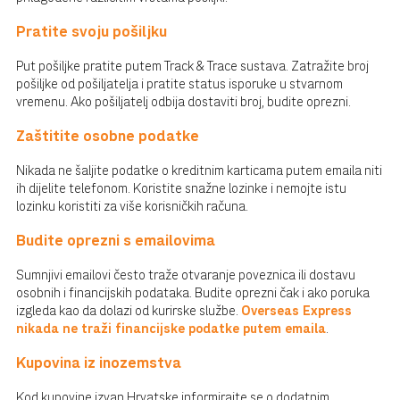
Pratite svoju pošiljku
Put pošiljke pratite putem Track & Trace sustava. Zatražite broj
pošiljke od pošiljatelja i pratite status isporuke u stvarnom
vremenu. Ako pošiljatelj odbija dostaviti broj, budite oprezni.
Zaštitite osobne podatke
Nikada ne šaljite podatke o kreditnim karticama putem emaila niti
ih dijelite telefonom. Koristite snažne lozinke i nemojte istu
lozinku koristiti za više korisničkih računa.
Budite oprezni s emailovima
Sumnjivi emailovi često traže otvaranje poveznica ili dostavu
osobnih i financijskih podataka. Budite oprezni čak i ako poruka
izgleda kao da dolazi od kurirske službe.
Overseas Express
nikada ne traži financijske podatke putem emaila
.
Kupovina iz inozemstva
Kod kupovine izvan Hrvatske informirajte se o dodatnim