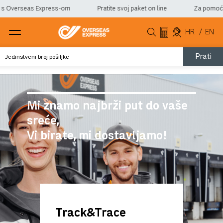
Overseas Express-om
Pratite svoj paket on line
Za pomoć i info
HR
/
EN
Prati
Mi znamo najbrži put do vaše
sreće,
Vi birate, mi dostavljamo!
Track&Trace