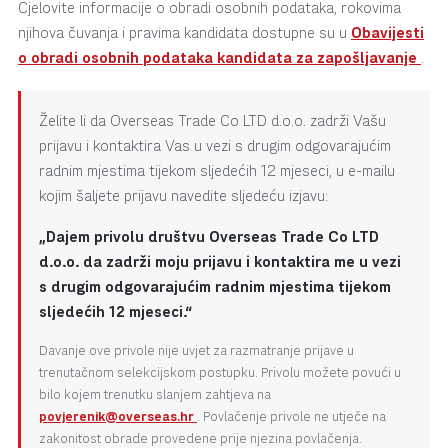
Cjelovite informacije o obradi osobnih podataka, rokovima
njihova čuvanja i pravima kandidata dostupne su u
Obavijesti
o obradi osobnih podataka kandidata za zapošljavanje
.
Želite li da Overseas Trade Co LTD d.o.o. zadrži Vašu
prijavu i kontaktira Vas u vezi s drugim odgovarajućim
radnim mjestima tijekom sljedećih 12 mjeseci, u e-mailu
kojim šaljete prijavu navedite sljedeću izjavu:
„Dajem privolu društvu Overseas Trade Co LTD
d.o.o. da zadrži moju prijavu i kontaktira me u vezi
s drugim odgovarajućim radnim mjestima tijekom
sljedećih 12 mjeseci.“
Davanje ove privole nije uvjet za razmatranje prijave u
trenutačnom selekcijskom postupku. Privolu možete povući u
bilo kojem trenutku slanjem zahtjeva na
povjerenik@overseas.hr
. Povlačenje privole ne utječe na
zakonitost obrade provedene prije njezina povlačenja.