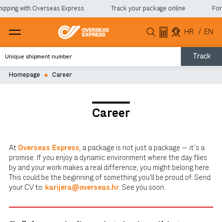
ipping with Overseas Express
Track your package online
For a
HR
/
EN
Track
Homepage
Career
Career
At
Overseas Express
, a package is not just a package — it's a
promise. If you enjoy a dynamic environment where the day flies
by and your work makes a real difference, you might belong here.
This could be the beginning of something you'll be proud of. Send
your CV to:
karijera@overseas.hr
. See you soon.