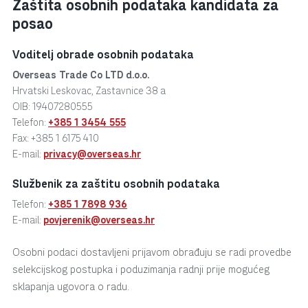
Zaštita osobnih podataka kandidata za
posao
Voditelj obrade osobnih podataka
Overseas Trade Co LTD d.o.o.
Hrvatski Leskovac, Zastavnice 38 a
OIB: 19407280555
Telefon:
+385 1 3454 555
Fax: +385 1 6175 410
E-mail:
privacy@overseas.hr
Službenik za zaštitu osobnih podataka
Telefon:
+385 1 7898 936
E-mail:
povjerenik@overseas.hr
Osobni podaci dostavljeni prijavom obrađuju se radi provedbe
selekcijskog postupka i poduzimanja radnji prije mogućeg
sklapanja ugovora o radu.